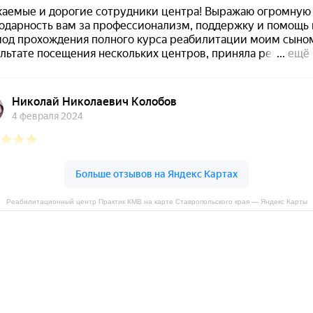
Реабилитационный центр Практик КМВ на карте Ставропольского края — Яндекс Карты
услуги должны быть доступными. Эффективное лечение и профе